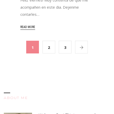
Feliz Viernes! Muy contenta de que me
acompañen en este dia. Dejenme
contarles…
READ MORE
1
2
3
ABOUT ME